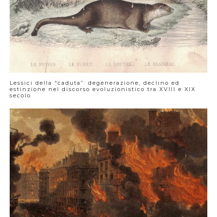
Lessici della “caduta”: degenerazione, declino ed
estinzione nel discorso evoluzionistico tra XVIII e XIX
secolo