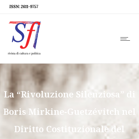
ISSN: 2611-9757
La “Rivoluzione Silenziosa” di
Boris Mirkine-Guetzévitch nel
Diritto Costituzionale del